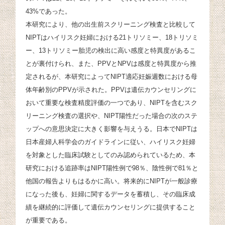
43%であった。
本研究により、他の出生前スクリーニング検査と比較して
NIPTはハイリスク妊婦における21トリソミー、18トリソミ
ー、13トリソミー胎児の検出に高い感度と特異度があるこ
とが裏付けられ、また、PPVとNPVは感度と特異度から推
定されるが、本研究によってNIPT適応妊娠週数における母
体年齢別のPPVが示された。PPVは遺伝カウンセリングに
おいて重要な検査精度評価の一つであり、NIPTを含むスク
リーニング検査の選択や、NIPT陽性だった場合の次のステ
ップへの意思決定に大きく影響を与えうる。日本でNIPTは
日本産婦人科学会のガイドラインに従い、ハイリスク妊婦
を対象とした臨床試験としてのみ認められているため、本
研究における追跡率はNIPT陽性例で98％、陰性例で81％と
他国の報告よりもはるかに高い。将来的にNIPTが一般診療
になった後も、妊婦に関するデータを蓄積し、その臨床成
績を継続的に評価して遺伝カウンセリングに提供すること
が重要である。