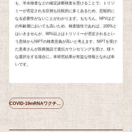
も、羊水検査などの確定診断検査を受けることで、トリソ
ミーが否定される症例も比較的に多くあるため、悲観的に
なる必要性がないことがわかります。もちろん、NPVはど
の年齢層においても高いため、検査陰性であれば、100%と
はいきませんが、99%以上はトリソミーが否定されるとい
う意味からNIPTの検査意義が高いと考えます。NIPTを受け
た患者さんが医療施設で遺伝カウンセリングを受け、様々
な選択をする場合に、本研究結果が有益な情報となれば幸
いです。
COVID-19mRNAワクチン接種と、調節卵巣刺激サイクルでの採卵および凍結融解胚移植後の妊娠初期転帰との関連性について