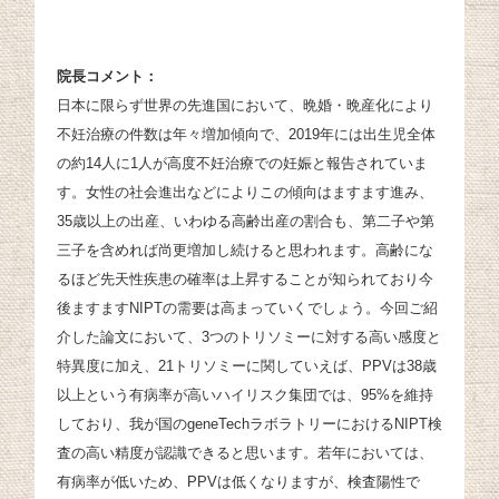
院長コメント：
日本に限らず世界の先進国において、晩婚・晩産化により
不妊治療の件数は年々増加傾向で、2019年には出生児全体
の約14人に1人が高度不妊治療での妊娠と報告されていま
す。女性の社会進出などによりこの傾向はますます進み、
35歳以上の出産、いわゆる高齢出産の割合も、第二子や第
三子を含めれば尚更増加し続けると思われます。高齢にな
るほど先天性疾患の確率は上昇することが知られており今
後ますますNIPTの需要は高まっていくでしょう。今回ご紹
介した論文において、3つのトリソミーに対する高い感度と
特異度に加え、21トリソミーに関していえば、PPVは38歳
以上という有病率が高いハイリスク集団では、95%を維持
しており、我が国のgeneTechラボラトリーにおけるNIPT検
査の高い精度が認識できると思います。若年においては、
有病率が低いため、PPVは低くなりますが、検査陽性で