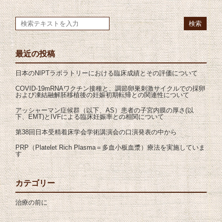
最近の投稿
日本のNIPTラボラトリーにおける臨床成績とその評価について
COVID-19mRNAワクチン接種と、調節卵巣刺激サイクルでの採卵
および凍結融解胚移植後の妊娠初期転帰との関連性について
アッシャーマン症候群（以下、AS）患者の子宮内膜の厚さ(以
下、EMT)とIVFによる臨床妊娠率との相関について
第38回日本受精着床学会学術講演会の口演発表の中から
PRP（Platelet Rich Plasma＝多血小板血漿）療法を実施していま
す
カテゴリー
治療の前に