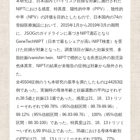
本研究は、日本国内でハイリスク妊婦を対象に施行された
NIPTにおける感度、特異度、陽性的中率（PPV）、陰性的
中率（NPV）の評価を目的としたもので、日本国内の74の
登録医療施設において、2015年1月から2019年3月の期間
に、JSOGのガイドラインに基づきNIPT適応となり
GeneTechNIPT（日本で最もシェアが高いNIPT検査）を受
けた妊婦が対象となった。調査項目が漏れた妊娠女性、多
胎妊娠/vanishin twin、NIPTで標的となる疾患以外の胎児染
色体異常、NIPTの結果が未報告の症例は対象から除外され
た。
全45504症例のうち本研究の基準を満たしたものは44263症
例であった。実施時の母体年齢と妊娠週数の平均はそれぞ
れ38.5歳と妊娠13.1週であった。感度は21、18、13トリソ
ミーそれぞれで99.78%（95%信頼区間：98.78-99.96）、
99.12%（95%信頼区間：96.83-99.76）、100%（95%信頼
区間：88.30-100）であった。特異度は21、18、13トリソミ
ーいずれも99.9%以上であった。35歳における母体年齢別
のPPVは21、18、13トリソミーそれぞれで93%、77%、