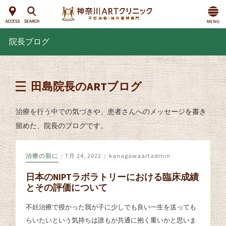
院長ブログ
田島院長のARTブログ
治療を行う中での気づきや、患者さんへのメッセージを書き
留めた、院長のブログです。
治療の前に
7月 24, 2022
kanagawaartadmin
/
/
日本のNIPTラボラトリーにおける臨床成績
とその評価について
不妊治療で授かった我が子に少しでも良い一生を送っても
らいたいという気持ちは誰もが共通に抱く重いかと思いま