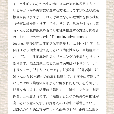
す。出生前におなかの中の赤ちゃんが染色体疾患をもって
いるかどうかを確実に検査する方法として羊水検査や絨毛
検査がありますが、これらは流産などの危険性を伴う検査
（子宮に針を刺す検査）です。そこで、危険を伴わずに赤
ちゃんが染色体疾患をもつ可能性を検査する方法が開発さ
れており、その一つがNIPT（noninvasive prenatal
testing、非侵襲性出生前遺伝学的検査、以下NIPT）で、母
体採血から検査可能であるという簡便性から、実地臨床に
おいては、出生前異数性スクリーニングの主流となりつつ
あります。検査対象となる染色体疾患は21トリソミー、18
トリソミー、13トリソミーです。妊娠9週～10週以降に妊
婦さんから10～20mlの血液を採取して、血液中に浮遊して
いるcfDNA（染色体が細かく分解されたもの）を分析して
結果を出します。結果は「陽性」、「陰性」または「判定
保留」と報告されます。「陽性」とはその疾患の可能性が
高いという意味です。妊婦さんの血液中に浮遊している
cfDNAのうち約10%が赤ちゃん由来ですが、正確には胎盤